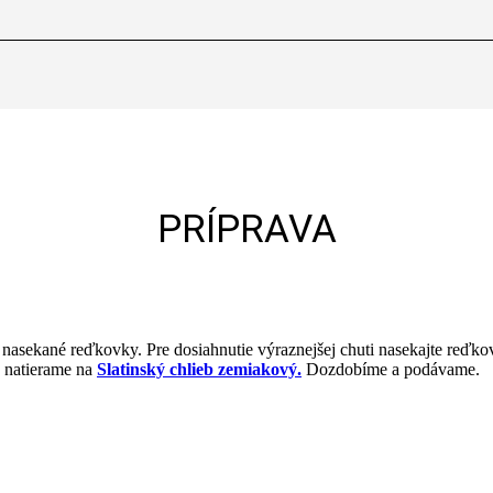
PRÍPRAVA
asekané reďkovky. Pre dosiahnutie výraznejšej chuti nasekajte reďkovk
 natierame na
Slatinský chlieb zemiakový.
Dozdobíme a podávame.