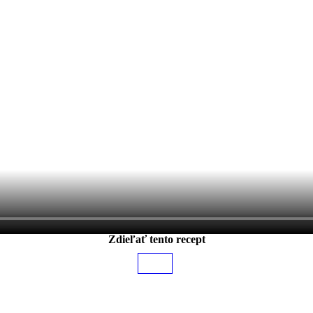
Zdieľať tento recept
Zdieľať
tento