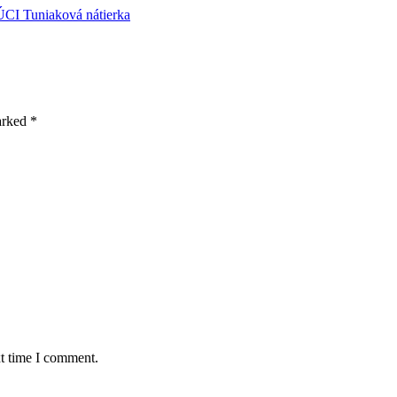
recept
Predchádzajúci
ÚCI
Tuniaková nátierka
na
recept:
Facebooku
marked
*
xt time I comment.