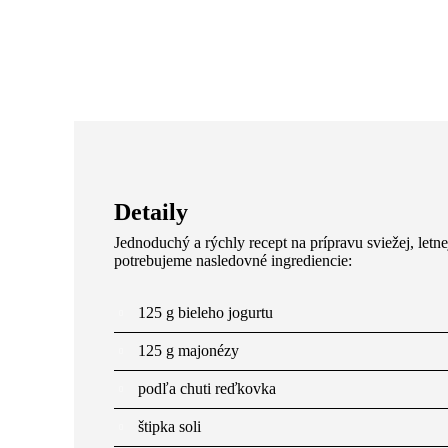
4 porcie
10 minút
Detaily
Jednoduchý a rýchly recept na prípravu sviežej, letn
potrebujeme nasledovné ingrediencie:
125 g bieleho jogurtu
125 g majonézy
podľa chuti reďkovka
štipka soli