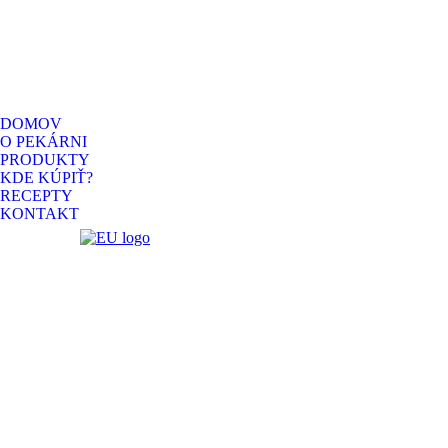
DOMOV
O PEKÁRNI
PRODUKTY
KDE KÚPIŤ?
RECEPTY
KONTAKT
Facebook
Instagram
page
page
opens
opens
in
in
new
new
window
window