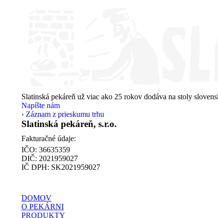
Slatinská pekáreň už viac ako 25 rokov dodáva na stoly sloven
Napíšte nám
› Záznam z prieskumu trhu
Slatinská pekáreň, s.r.o.
Fakturačné údaje:
IČO: 36635359
DIČ: 2021959027
IČ DPH: SK2021959027
Find us on:
Facebook
Instagram
DOMOV
page
page
O PEKÁRNI
PRODUKTY
opens
opens