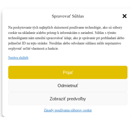
IČ DPH: SK2021959027
Find us on:
Spravovať Súhlas
Facebook
Instagram
DOMOV
Na poskytovanie tých najlepších skúseností používame technológie, ako sú súbory
page
page
O PEKÁRNI
cookie na ukladanie a/alebo prístup k informáciám o zariadení. Súhlas s týmito
opens
opens
PRODUKTY
technológiami nám umožní spracovávať údaje, ako je správanie pri prehliadaní alebo
in
in
100% Celozrnný
jedinečné ID na tejto stránke. Nesúhlas alebo odvolanie súhlasu môže nepriaznivo
new
new
Cereálny
ovplyvniť určité vlastnosti a funkcie.
window
window
Poloražný
Zemiakový
Správa služieb
Zemiakový 1kg
KDE KÚPIŤ?
RECEPTY
Prijať
KONTAKT
Odmietnuť
© 2026 Slatinská pekáreň, s.r.o. Všetky práva vyhradené.
Created by
Zobraziť predvoľby
Zásady používania súborov cookie